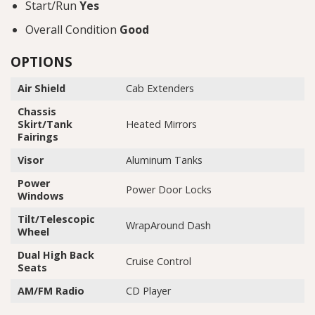
Start/Run
Yes
Overall Condition
Good
OPTIONS
Air Shield
Cab Extenders
Chassis
Skirt/Tank
Heated Mirrors
Fairings
Visor
Aluminum Tanks
Power
Power Door Locks
Windows
Tilt/Telescopic
WrapAround Dash
Wheel
Dual High Back
Cruise Control
Seats
AM/FM Radio
CD Player