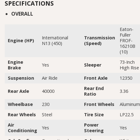
SPECIFICATIONS
OVERALL
Eaton-
Fuller
International
Transmission
Engine (HP)
FROF-
N13 (450)
(Speed)
16210B
(10)
Engine
73-Inch
Yes
Sleeper
Brake
High Rise
Suspension
Air Ride
Front Axle
12350
Rear End
Rear Axle
40000
3.36
Ratio
Wheelbase
230
Front Wheels
Aluminu
Rear Wheels
Steel
Tire Size
LP22.5
Air
Power
Yes
Yes
Conditioning
Steering