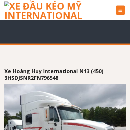
Skip
to
content
Xe Hoàng Huy International N13 (450)
3HSDJSNR2FN796548