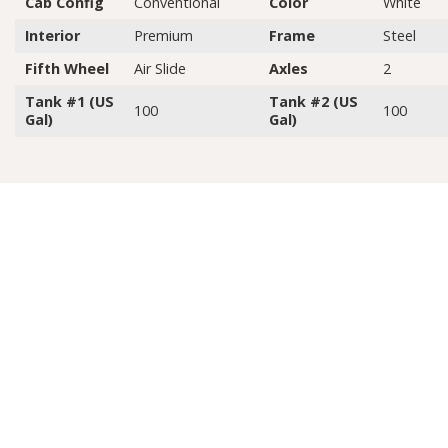
Cab Config
Conventional
Color
White
Interior
Premium
Frame
Steel
Fifth Wheel
Air Slide
Axles
2
Tank #1 (US
Tank #2 (US
100
100
Gal)
Gal)
Sản
Phụ
phẩm
tùng
Sửa
Dịch vụ
chữa
Tư vấn
Bảo
hành