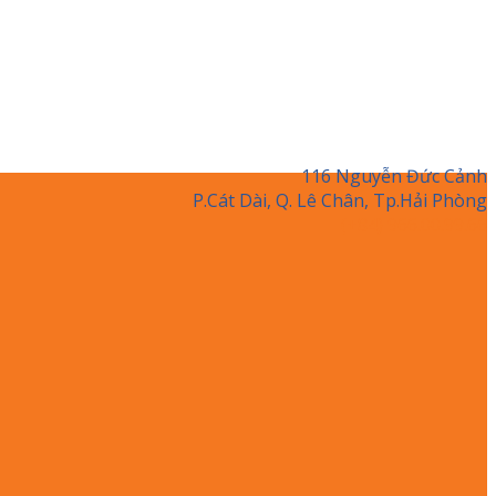
116 Nguyễn Đức Cảnh
P.Cát Dài, Q. Lê Chân, Tp.Hải Phòng
(+84) 966.00.99.66