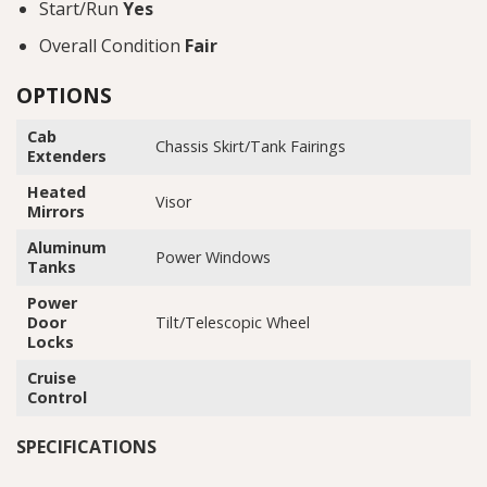
Start/Run
Yes
Overall Condition
Fair
OPTIONS
Cab
Chassis Skirt/Tank Fairings
Extenders
Heated
Visor
Mirrors
Aluminum
Power Windows
Tanks
Power
Door
Tilt/Telescopic Wheel
Locks
Cruise
Control
SPECIFICATIONS