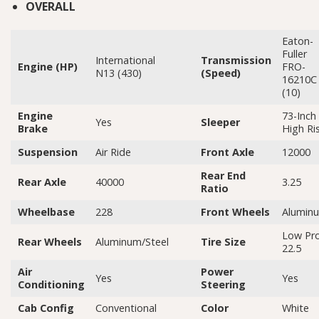
OVERALL
Eaton-
Fuller
International
Transmission
Engine (HP)
FRO-
N13 (430)
(Speed)
16210C
(10)
Engine
73-Inch
Yes
Sleeper
Brake
High Ri
Suspension
Air Ride
Front Axle
12000
Rear End
Rear Axle
40000
3.25
Ratio
Wheelbase
228
Front Wheels
Alumin
Low Pr
Rear Wheels
Aluminum/Steel
Tire Size
22.5
Air
Power
Yes
Yes
Conditioning
Steering
Cab Config
Conventional
Color
White