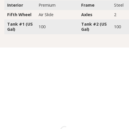
Interior
Premium
Frame
Steel
Fifth Wheel
Air Slide
Axles
2
Tank #1 (US
Tank #2 (US
100
100
Gal)
Gal)
Sản
Phụ
phẩm
tùng
Sửa
Dịch vụ
chữa
Tư vấn
Bảo
hành