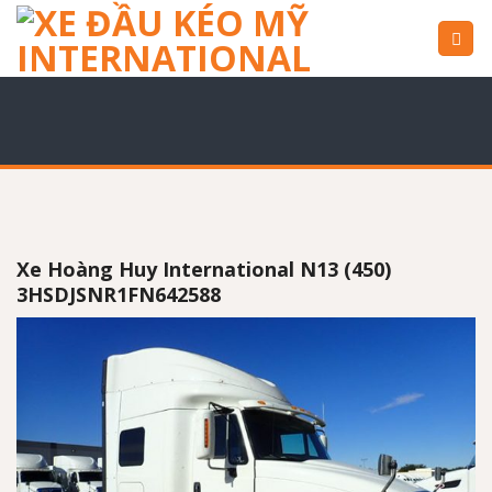
Skip
to
content
Xe Hoàng Huy International N13 (450)
3HSDJSNR1FN642588