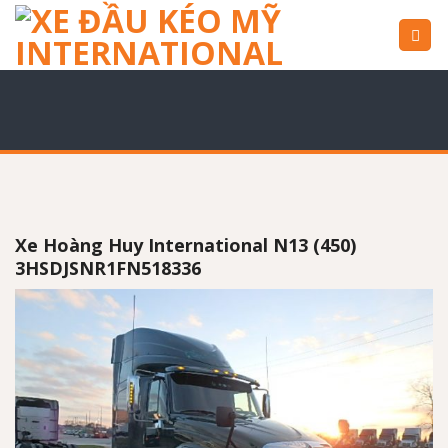
Skip
to
content
Xe Hoàng Huy International N13 (450)
3HSDJSNR1FN518336