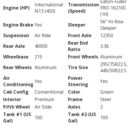
Eaton-Fuller
International
Transmission
Engine (HP)
FRO-16210C
N13 (450)
(Speed)
(10)
56″ Hi-Rise
Engine Brake
Yes
Sleeper
Sleeper
Suspension
Air Ride
Front Axle
12350
Rear End
Rear Axle
40000
3.36
Ratio
Wheelbase
215
Front Wheels
Aluminum
295/75R22.5,
Rear Wheels
Aluminum
Tire Size
445/50R22.5
Air
Power
Yes
Yes
Conditioning
Steering
Cab Config
Conventional
Color
Green
Interior
Premium
Frame
Steel
Fifth Wheel
Air Slide
Axles
2
Tank #1 (US
Tank #2 (US
100
100
Gal)
Gal)