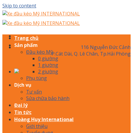
Skip to content
Trang chủ
Sản phẩm
116 Nguyễn Đức Cảnh
Đầu kéo Mỹ
P.Cát Dài, Q. Lê Chân, Tp.Hải Phòng
0 giường
(+84) 966.00.99.66
1 giường
2 giường
Phụ tùng
Dịch vụ
Tư vấn
Sửa chữa bảo hành
Đại lý
Tin tức
Hoàng Huy International
Giới thiệu
Tuyển dụng