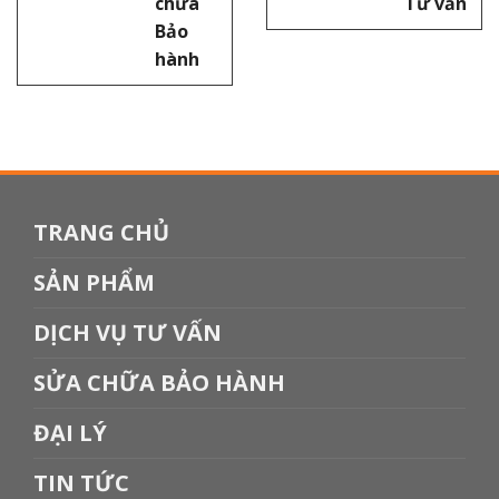
chữa
Tư vấn
Bảo
hành
TRANG CHỦ
SẢN PHẨM
DỊCH VỤ TƯ VẤN
SỬA CHỮA BẢO HÀNH
ĐẠI LÝ
TIN TỨC