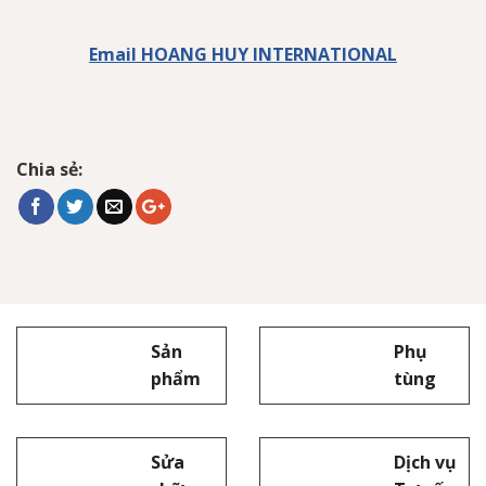
Email HOANG HUY INTERNATIONAL
Chia sẻ:
Sản
Phụ
phẩm
tùng
Sửa
Dịch vụ