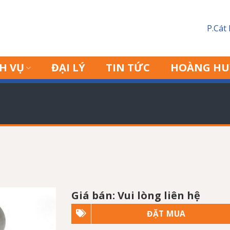
P.Cát
H VỤ
ĐẠI LÝ
TIN TỨC
HOÀNG HU
Giá bán: Vui lòng liên hệ
ĐẶT MUA