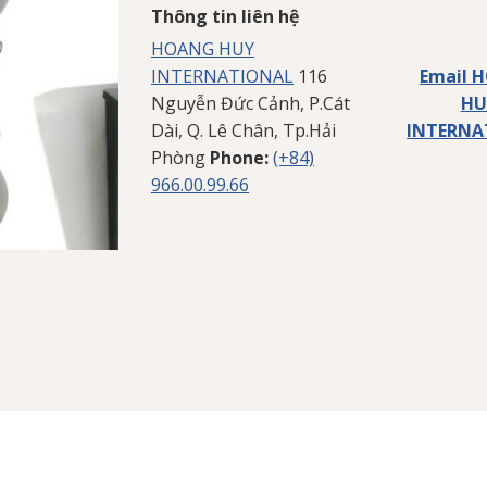
Thông tin liên hệ
HOANG HUY
INTERNATIONAL
116
Email 
Nguyễn Đức Cảnh, P.Cát
HU
Dài, Q. Lê Chân, Tp.Hải
INTERNA
Phòng
Phone:
(+84)
966.00.99.66
Phụ tùng
Sửa chữ
Bảo hà