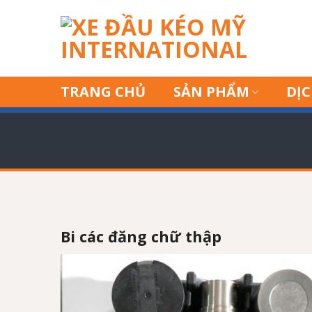
Skip
to
content
TRANG CHỦ
SẢN PHẨM
DỊC
Bi các đăng chữ thập